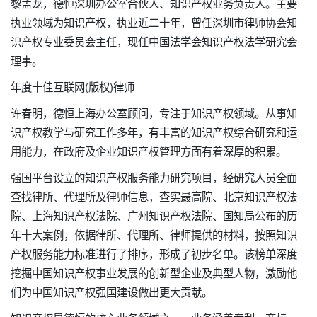
黎孟龙，德恒深圳办公室合伙人、知识产权业务负责人。主要
执业领域为知识产权，执业近二十年，曾任深圳市律师协会知
识产权专业委员会主任，现任中国法学会知识产权法学研究会
理事。
年度十佳互联网(版权)律师
许春明，德恒上海办公室顾问，专注于知识产权领域。从事知
识产权教学与研究工作多年，有丰富的知识产权综合研究和运
用能力，在政府及企业知识产权管理方面有着深厚的积累。
强国平台设立的知识产权服务能力研究项目，经研究人员全面
查找律所、代理所及律师信息，查实最高院、北京知识产权法
院、上海知识产权法院、广州知识产权法院、国知局公布的历
年十大案例，依据律所、代理所、律师提供的材料，按照知识
产权服务能力标准进行了排序，形成了初步名单。该榜单深度
挖掘中国知识产权事业发展的创新型企业及典型人物，激励他
们为中国知识产权强国建设做出更大贡献。