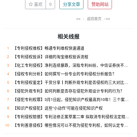
喜欢
0
分享文章
赞助网站
<< · 返回首页 ·>>
相关线报
1
【专利侵权维权】畅通专利维权快速通道
2
【专利侵权投诉】详细的淘宝维权投诉流程
3
【化工专利侵权】净利连续暴跌，深陷专利纠纷，中信证券扶不起鲁西化工
4
【侵权专利分析】如何撰写一份专业的专利侵权分析报告？
5
【专利侵权鉴定】干货分享┃判断外观专利是否侵权的三大对比方法
6
【侵犯外观专利】如何判断是否存在侵犯外观设计专利的行为？
7
【侵犯专利权罪】3月1日起，侵犯知识产权最高判10年！三个案例让你秒懂
8
【知识产权侵犯】这些“小动作”可能在侵犯知识产权
9
【专利侵权赔偿】专利法修正案草案二审 拟取消专利侵权法定赔偿十万元下限
10
【专利善意侵权】哪些情况可以不视为侵犯专利权，如何认定专利侵权行为？